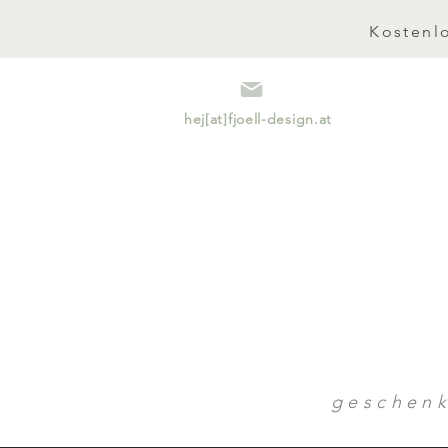
Kostenlo
hej[at]fjoell-design.at
geschen