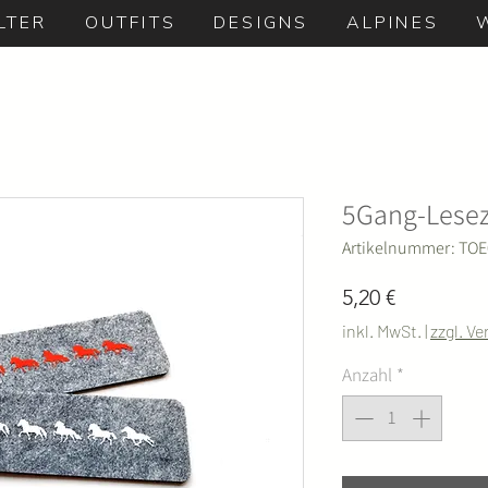
LTER
OUTFITS
DESIGNS
ALPINES
5Gang-Lesez
Artikelnummer: TO
Preis
5,20 €
inkl. MwSt.
|
zzgl. V
Anzahl
*