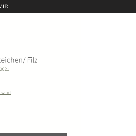
WIR
eichen/ Filz
E0021
ersand