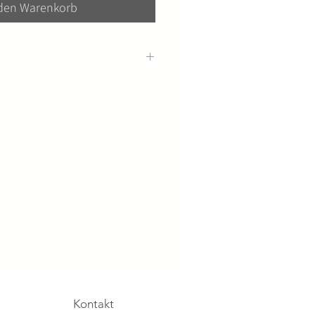
 den Warenkorb
ter auf deinem Lesezeichen in
, gib diese bitte bei der
feld ein.
Kontakt