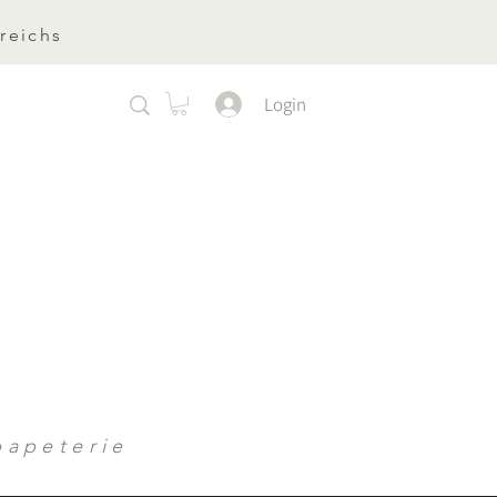
reichs
Login
apeterie