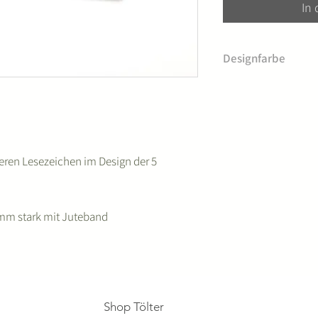
In
Designfarbe
Möchtest du die Töl
einer anderen Farbe
Bestellung im Notiz
ren Lesezeichen im Design der 5
 3 mm stark mit Juteband
Shop Tölter