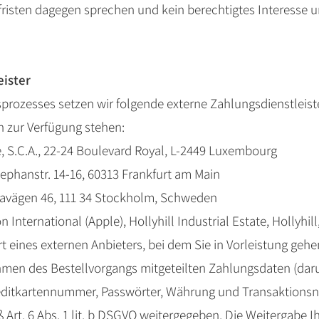
isten dagegen sprechen und kein berechtigtes Interesse un
eister
rozesses setzen wir folgende externe Zahlungsdienstleister
n zur Verfügung stehen:
Cie, S.C.A., 22-24 Boulevard Royal, L-2449 Luxembourg
tephanstr. 14-16, 60313 Frankfurt am Main
veavägen 46, 111 34 Stockholm, Schweden
 International (Apple), Hollyhill Industrial Estate, Hollyhill
t eines externen Anbieters, bei dem Sie in Vorleistung gehe
hmen des Bestellvorgangs mitgeteilten Zahlungsdaten (da
Kreditkartennummer, Passwörter, Währung und Transaktio
 Art. 6 Abs. 1 lit. b DSGVO weitergegeben. Die Weitergabe Ih