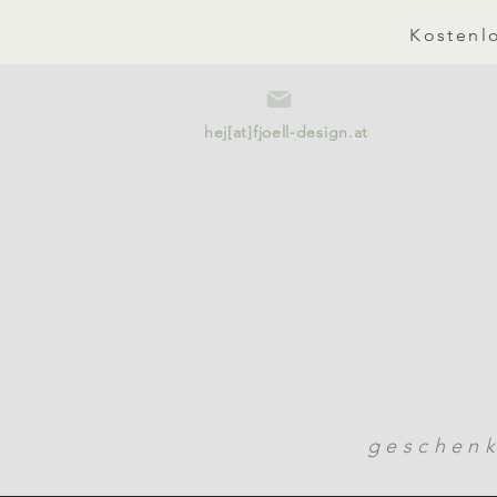
Kostenlo
hej[at]fjoell-design.at
geschen