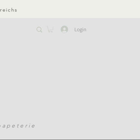
reichs
Login
apeterie