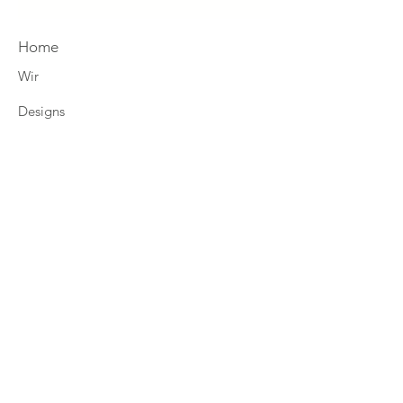
Home
Wir
Designs
4you
Eco-Mission
fjoell News
Shop Tölter
Shop Alpines
Zahlung & Versand
Retouren
AGB
Datenschutz