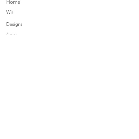
Home
Wir
Designs
4you
Eco-Mission
fjoell News
Shop Tölter
Shop Alpines
Zahlung & Versand
Retouren
AGB
Datenschutz
Widerrufsbelehrung