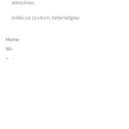
abtrocknen.
Größe: ca. 11 x 8 cm, Farbe hellgrau
Home
Wir
Designs
4you
Eco-Mission
fjoell News
Shop Tölter
Shop Alpines
Zahlung & Versand