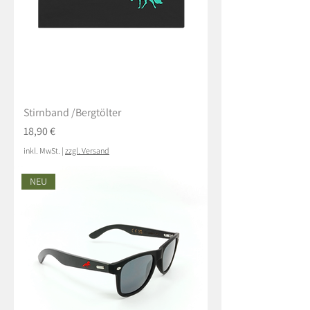
Stirnband /Bergtölter
Preis
18,90 €
inkl. MwSt.
|
zzgl. Versand
NEU