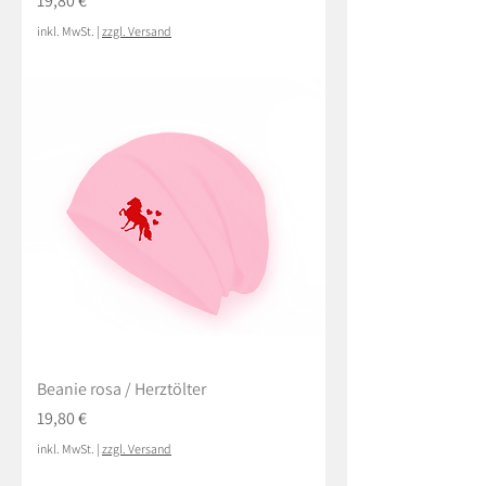
19,80 €
inkl. MwSt.
|
zzgl. Versand
Beanie rosa / Herztölter
Preis
19,80 €
inkl. MwSt.
|
zzgl. Versand