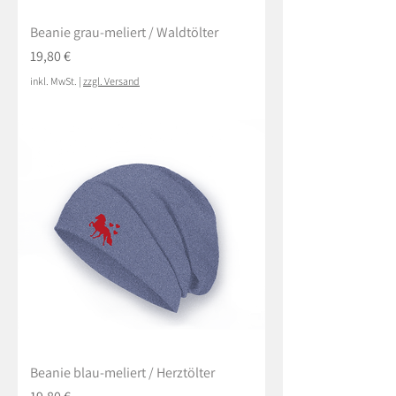
Beanie grau-meliert / Waldtölter
Preis
19,80 €
inkl. MwSt.
|
zzgl. Versand
Beanie blau-meliert / Herztölter
Preis