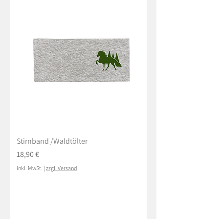
Stirnband /Waldtölter
Preis
18,90 €
inkl. MwSt.
|
zzgl. Versand