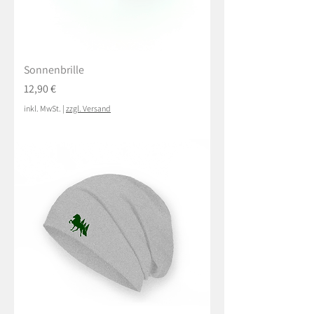
Sonnenbrille
Preis
12,90 €
inkl. MwSt.
|
zzgl. Versand