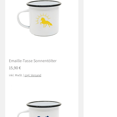
Emaille-Tasse Sonnentölter
Preis
15,90 €
inkl. MwSt.
|
zzgl. Versand