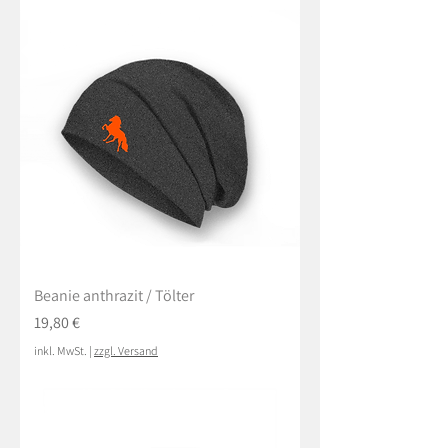
Beanie anthrazit / Tölter
Preis
19,80 €
inkl. MwSt.
|
zzgl. Versand