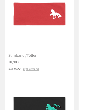
Stirnband /Tölter
Preis
18,90 €
inkl. MwSt.
|
zzgl. Versand