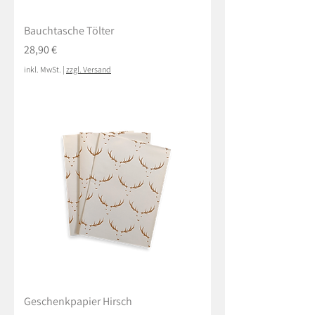
Bauchtasche Tölter
Preis
28,90 €
inkl. MwSt.
|
zzgl. Versand
Geschenkpapier Hirsch