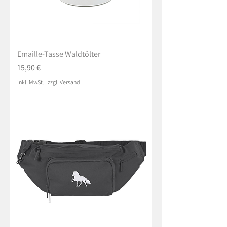
Emaille-Tasse Waldtölter
Preis
15,90 €
inkl. MwSt.
|
zzgl. Versand