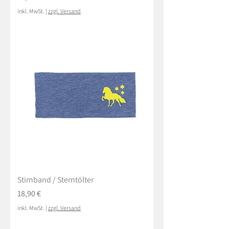
inkl. MwSt.
|
zzgl. Versand
Stirnband / Sterntölter
Preis
18,90 €
inkl. MwSt.
|
zzgl. Versand