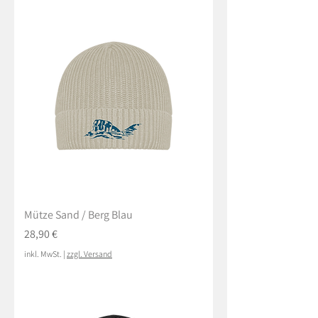
Mütze Sand / Berg Blau
Preis
28,90 €
inkl. MwSt.
|
zzgl. Versand