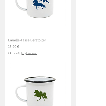
Emaille-Tasse Bergtölter
Preis
15,90 €
inkl. MwSt.
|
zzgl. Versand