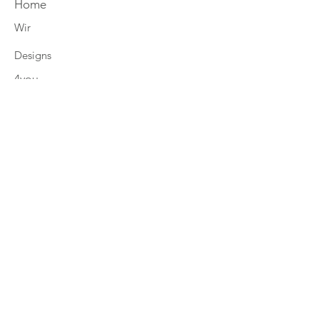
Home
Wir
Designs
4you
Eco-Mission
fjoell News
Shop Tölter
Shop Alpines
Zahlung & Versand
Retouren
AGB
Datenschutz
Widerrufsbelehrung