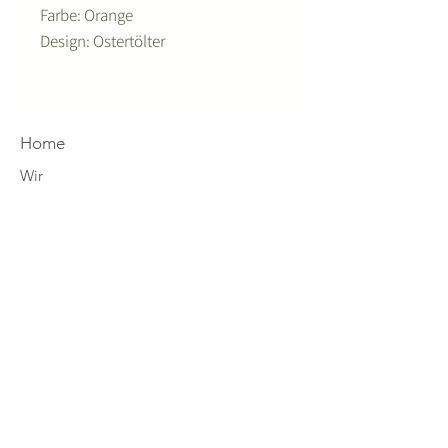
Farbe: Orange
Design: Ostertölter
Home
Wir
Designs
4you
Eco-Mission
fjoell News
Shop Tölter
Shop Alpines
Zahlung & Versand