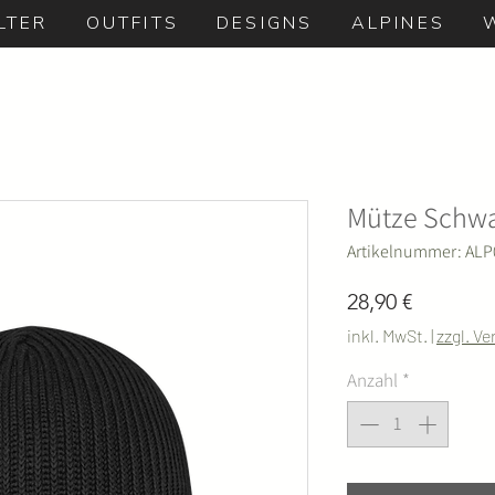
LTER
OUTFITS
DESIGNS
ALPINES
Mütze Schwa
Artikelnummer: ALP
Preis
28,90 €
inkl. MwSt.
|
zzgl. V
Anzahl
*