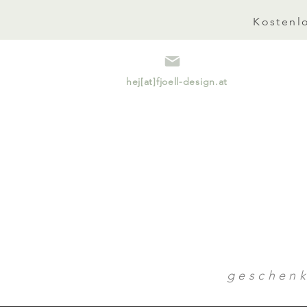
Kostenlo
hej[at]fjoell-design.at
geschen