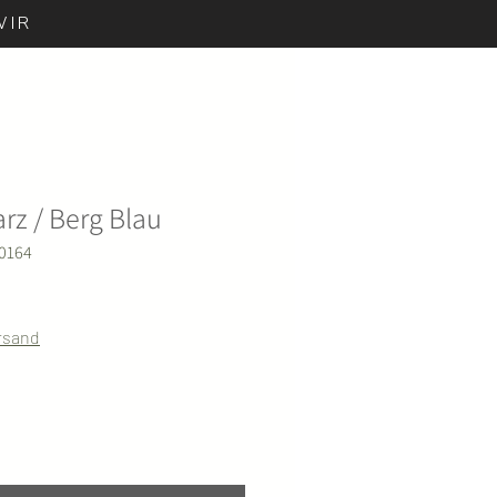
WIR
rz / Berg Blau
0164
ersand