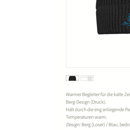
Warmer Begleiter für die kalte 
Berg-Design (Druck).
Hält durch die eng anliegende P
Temperaturen warm.
Design:
Berg (Loser) / Blau; bedr