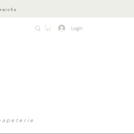
reichs
Login
apeterie