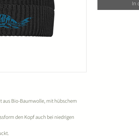
In
Zeit aus Bio-Baumwolle, mit hübschem
assform den Kopf auch bei niedrigen
uckt.