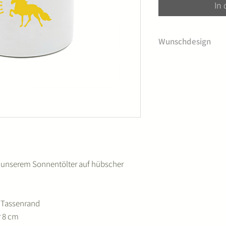
In
Wunschdesign
Andere Designs auf
t unserem Sonnentölter auf hübscher
m Tassenrand
r 8 cm