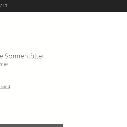
WIR
e Sonnentölter
E0165
ersand