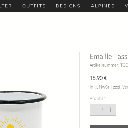
LTER
OUTFITS
DESIGNS
ALPINES
Emaille-Tass
Artikelnummer: TO
Preis
15,90 €
inkl. MwSt.
|
zzgl. V
Anzahl
*