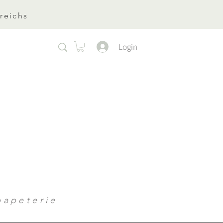
reichs
Login
apeterie