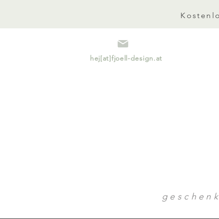
Kostenlo
hej[at]fjoell-design.at
geschen