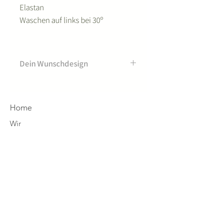
Elastan
Waschen auf links bei 30º
Dein Wunschdesign
Dieses Produkt ist auch mit einem
anderen Motiv aus unserer
Designpalette
Home
(siehe Produktansicht hier links)
Wir
erhältlich. Gib dazu bitte bei der
Designs
Bestellung im Notizfeld das
gewünschte Design + Designfarbe
4you
an.
Eco-Mission
fjoell News
Shop Tölter